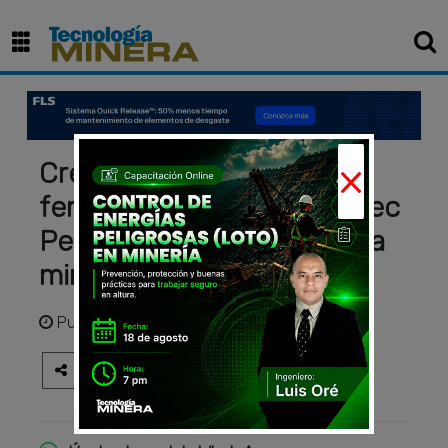
×
Creciente presencia
femenina en Metso Outotec
Perú: Motor que inspira a la
minería
Publicado
hace 3 años