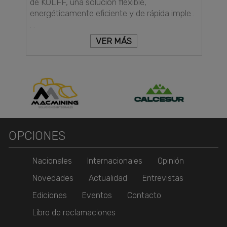
de KOLFF, una solución flexible,
energéticamente eficiente y de rápida imple .
. .
VER MÁS
OPCIONES
Nacionales
Internacionales
Opinión
Novedades
Actualidad
Entrevistas
Ediciones
Eventos
Contacto
Libro de reclamaciones