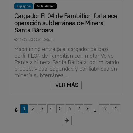
Equipos
Actualidad
Cargador FL04 de Fambition fortalece
operación subterránea de Minera
Santa Bárbara
14/Jan/2026 4:06pm
Macmining entrega el cargador de bajo
perfil FL04 de Fambition con motor Volvo
Penta a Minera Santa Bárbara, optimizando
productividad, seguridad y confiabilidad en
minería subterránea. . . .
VER MÁS
1
2
3
4
5
6
7
8
15
16
...