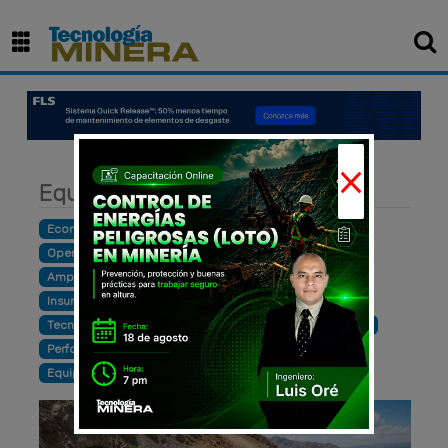
×
Equipos
Economía
Finanzas
Construcción
Inversión
Operación
Exploración
Ventas
Producción
Ampliación
Cursos y eventos
Maquinaria
Insumos y materiales
Empresarial
Hidrocarburos
Tecnología
Sostenibilidad
Infraestructura
Noticia
Perforación
Exportación
Desarrollo
Innovación
Equipos
Productividad
Mantenimiento