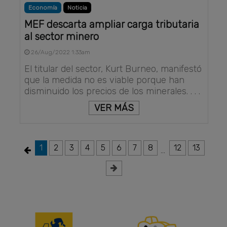
Economía
Noticia
MEF descarta ampliar carga tributaria
al sector minero
26/Aug/2022 1:33am
El titular del sector, Kurt Burneo, manifestó
que la medida no es viable porque han
disminuido los precios de los minerales. . . .
VER MÁS
1
2
3
4
5
6
7
8
12
13
...