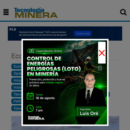
×
Economía
Economía
Finanzas
Construcción
Inversión
Operación
Exploración
Ventas
Producción
Ampliación
Cursos y eventos
Maquinaria
Insumos y materiales
Empresarial
Hidrocarburos
Tecnología
Sostenibilidad
Infraestructura
Noticia
Perforación
Exportación
Desarrollo
Innovación
Equipos
Productividad
Mantenimiento