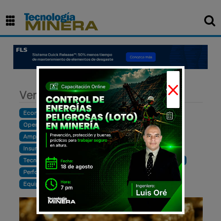
×
Ventas
Economía
Finanzas
Construcción
Inversión
Operación
Exploración
Ventas
Producción
Ampliación
Cursos y eventos
Maquinaria
Insumos y materiales
Empresarial
Hidrocarburos
Tecnología
Sostenibilidad
Infraestructura
Noticia
Perforación
Exportación
Desarrollo
Innovación
Equipos
Productividad
Mantenimiento