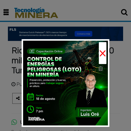
×
Rio Tinto pagará US$ 3.300
millones por el resto de
Turquoise Hill
Publicado
hace 3 años
Únete al canal de WhatsApp