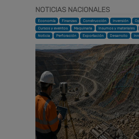
NOTICIAS NACIONALES
Economía
Finanzas
Construcción
Inversión
Op
Cursos y eventos
Maquinaria
Insumos y materiales
Noticia
Perforación
Exportación
Desarrollo
In