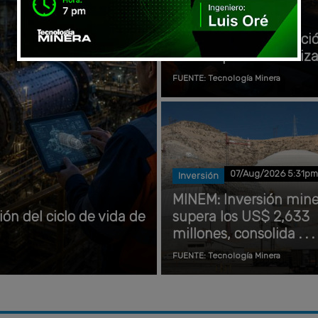
Optimización de la
secuencia de extracci
minera para maximiza .
FUENTE: Tecnología Minera
07/Aug/2026 5:31p
Inversión
MINEM: Inversión min
ión del ciclo de vida de
supera los US$ 2,633
millones, consolida . . .
FUENTE: Tecnología Minera