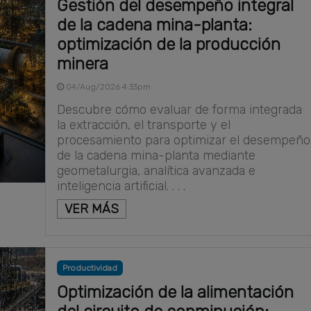
Gestión del desempeño integral
de la cadena mina-planta:
optimización de la producción
minera
04/Aug/2026 4:33pm
Descubre cómo evaluar de forma integrada
la extracción, el transporte y el
procesamiento para optimizar el desempeño
de la cadena mina-planta mediante
geometalurgia, analítica avanzada e
inteligencia artificial. . . .
VER MÁS
Productividad
Optimización de la alimentación