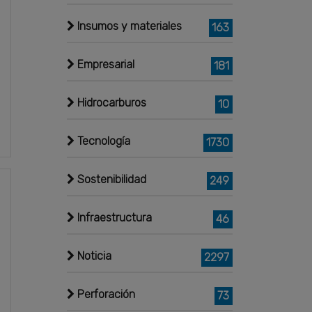
Insumos y materiales
163
Empresarial
181
Hidrocarburos
10
Tecnología
1730
Sostenibilidad
249
Infraestructura
46
Noticia
2297
Perforación
73