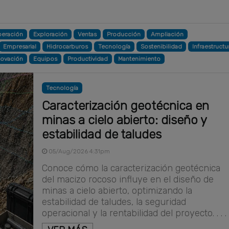
eración
Exploración
Ventas
Producción
Ampliación
Empresarial
Hidrocarburos
Tecnología
Sostenibilidad
Infraestructu
novación
Equipos
Productividad
Mantenimiento
Tecnología
Caracterización geotécnica en
minas a cielo abierto: diseño y
estabilidad de taludes
05/Aug/2026 4:31pm
Conoce cómo la caracterización geotécnica
del macizo rocoso influye en el diseño de
minas a cielo abierto, optimizando la
estabilidad de taludes, la seguridad
operacional y la rentabilidad del proyecto. . . .