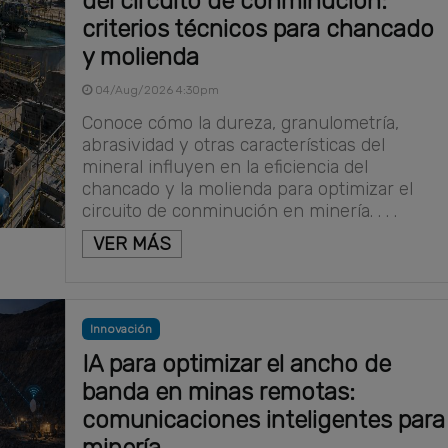
del circuito de conminución:
criterios técnicos para chancado
y molienda
04/Aug/2026 4:30pm
Conoce cómo la dureza, granulometría,
abrasividad y otras características del
mineral influyen en la eficiencia del
chancado y la molienda para optimizar el
circuito de conminución en minería. . . .
VER MÁS
Innovación
IA para optimizar el ancho de
banda en minas remotas:
comunicaciones inteligentes para
minería