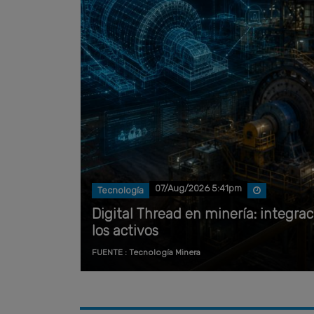
07/Aug/2026 5:41pm
Tecnología
Digital Thread en minería: integrac
los activos
FUENTE : Tecnología Minera