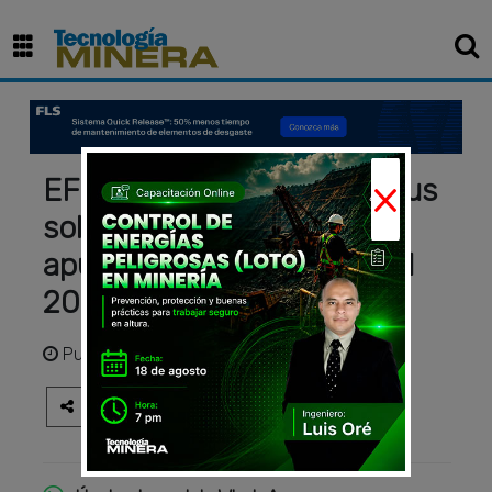
×
EFCO del Perú presentó sus
soluciones de
apuntalamiento en EXCON
2023
Publicado
hace 2 años