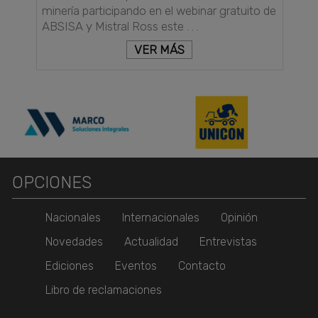
minería participando en el webinar gratuito de
ABSISA y Mistral Ross este . . .
VER MÁS
OPCIONES
Nacionales
Internacionales
Opinión
Novedades
Actualidad
Entrevistas
Ediciones
Eventos
Contacto
Libro de reclamaciones