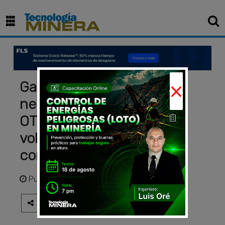
×
Galaxy Lug King E-4, el
neumático convencional
OTR de gran utilidad para
volquetes mineros y de
construcción
Publicado
hace 3 años