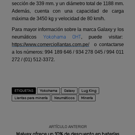
sección de 339 mm. y un diámetro total de 1188 mm.
Además, cuenta con una capacidad de carga
máxima de 3450 kg y velocidad de 80 km/h.
Para mayor información sobre la marca Galaxy y los
Yokohama OHT
neumáticos
, puede visitar:
https://www.comerciollantas.com.pe/
o contactarse
a los números: 994 189 646 / 934 278 045 / 994 011
272 / (01) 512-3372.
ETIQUETAS
Yokohama
Galaxy
Lug King
Llantas para minería
Neumáticos
Minería
ARTÍCULO ANTERIOR
Malvex ofrece un 10% de descuento en baterías