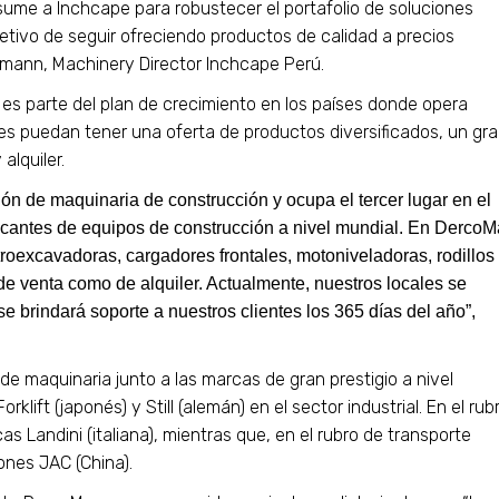
e a Inchcape para robustecer el portafolio de soluciones
etivo de seguir ofreciendo productos de calidad a precios
mann, Machinery Director Inchcape Perú.
s parte del plan de crecimiento en los países donde opera
es puedan tener una oferta de productos diversificados, un gr
alquiler.
 de maquinaria de construcción y ocupa el tercer lugar en el
ricantes de equipos de construcción a nivel mundial. En Derco
roexcavadoras, cargadores frontales, motoniveladoras, rodillos
de venta como de alquiler. Actualmente, nuestros locales se
e brindará soporte a nuestros clientes los 365 días del año”,
de maquinaria junto a las marcas de gran prestigio a nivel
lift (japonés) y Still (alemán) en el sector industrial. En el rub
s Landini (italiana), mientras que, en el rubro de transporte
ones JAC (China).