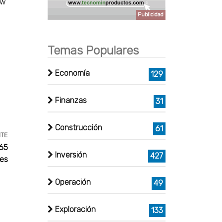
ow
a
Publicidad
Temas Populares
Economía
129
Finanzas
31
Construcción
61
NTE
265
Inversión
427
nes
Operación
49
Exploración
133