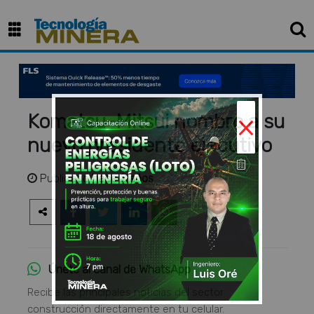
×
Komatsu-Mitsui nombro a su
nuevo presidente ejecutivo
Publicado
hace 2 años
Únete al canal de WhatsApp
Recibe las principales noticias del sector
construcción directamente en tu celular.