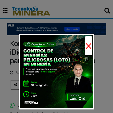
×
Komatsu-Mitsui presenta
iDig, innovadora solución
para la eficiencia operativa
Publicado
hace 2 años
Únete al canal de WhatsApp