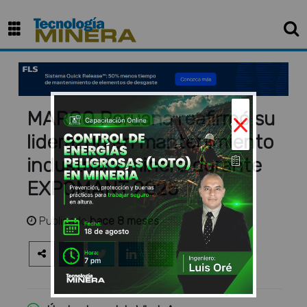
×
MARCO Peruana reafirmó su
liderazgo en mantenimiento
industrial y minero durante
EXPOMANT 2025
Publicado
hace 8 meses