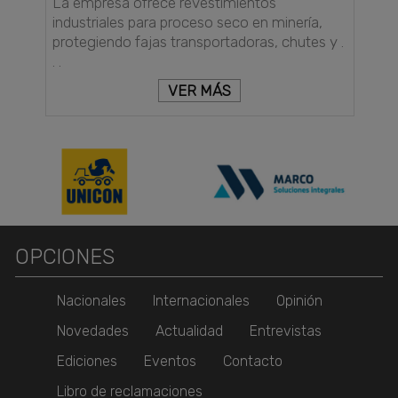
La empresa ofrece revestimientos
industriales para proceso seco en minería,
protegiendo fajas transportadoras, chutes y .
. .
VER MÁS
OPCIONES
Nacionales
Internacionales
Opinión
Novedades
Actualidad
Entrevistas
Ediciones
Eventos
Contacto
Libro de reclamaciones