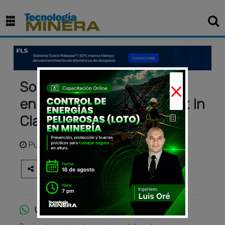
×
Sostenibilidad: Ferreycorp
en Índice Dow Jones Best In
Class por noveno año
Publicado
hace 2 meses
Únete al canal de WhatsApp