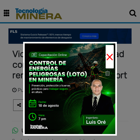
×
Vicsa Perú lanza "Seguridad
con estilo": protección sin
renunciar al diseño y confort
Publicado
hace 3 años
Únete al canal de WhatsApp