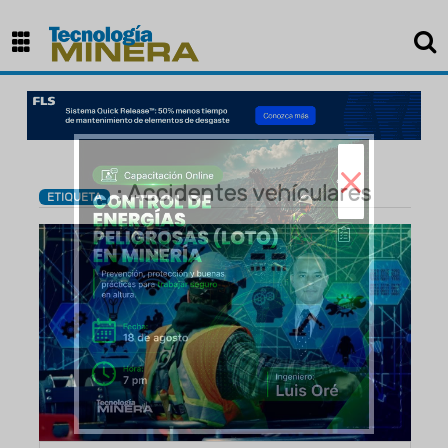
×
: Accidentes vehículares
ETIQUETA