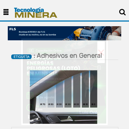
×
: Adhesivos en General
ETIQUETA