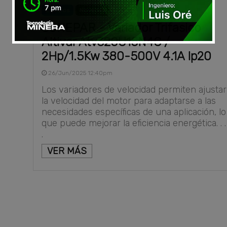
Equipos
Novedad
SONEPAR - Variador Trifasico
Altivar Atv320U15N4C /
2Hp/1.5Kw 380-500V 4.1A Ip20
26/Jun/2025 12:40pm
Los variadores de velocidad permiten ajustar
la velocidad del motor para adaptarse a las
necesidades específicas de una aplicación, lo
que puede mejorar la eficiencia energética. . .
.
VER MÁS