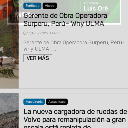
Equipos
Video
Gerente de Obra Operadora
Surperu, Perú– Why ULMA
13/Nov/2025 8:44am
Gerente de Obra Operadora Surperu, Perú–
Why ULMA . . .
VER MÁS
Maquinaria
Actualidad
La nueva cargadora de ruedas de
Volvo para remanipulación a gran
escala está repleta de