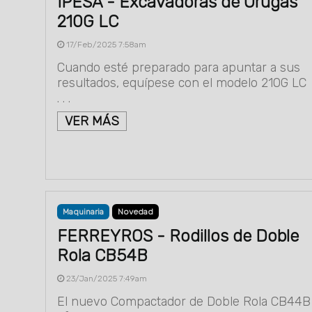
IPESA - Excavadoras de Orugas
210G LC
17/Feb/2025 7:58am
Cuando esté preparado para apuntar a sus
resultados, equípese con el modelo 210G LC
. . .
VER MÁS
Maquinaria
Novedad
FERREYROS - Rodillos de Doble
Rola CB54B
23/Jan/2025 7:49am
El nuevo Compactador de Doble Rola CB44B