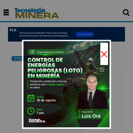
×
: isumo
ETIQUETA