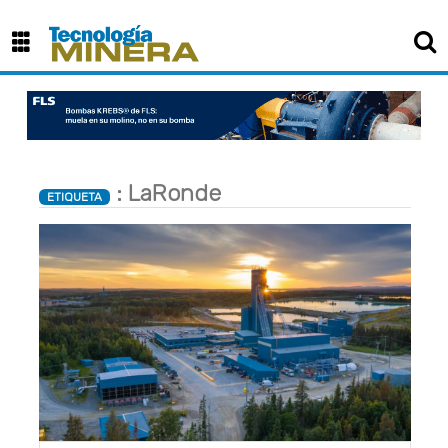
×
: LaRonde
ETIQUETA