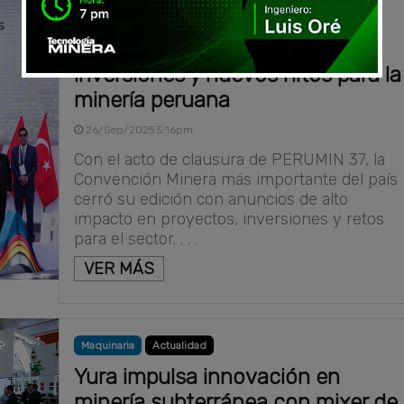
Noticia
Noticia
PERUMIN 37: promesas,
inversiones y nuevos hitos para la
minería peruana
26/Sep/2025 5:16pm
Con el acto de clausura de PERUMIN 37, la
Convención Minera más importante del país
cerró su edición con anuncios de alto
impacto en proyectos, inversiones y retos
para el sector. . . .
VER MÁS
Maquinaria
Actualidad
Yura impulsa innovación en
minería subterránea con mixer de