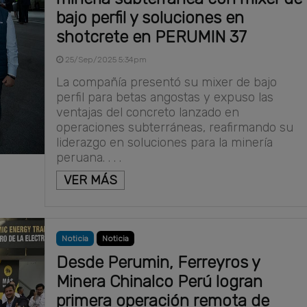
bajo perfil y soluciones en
shotcrete en PERUMIN 37
25/Sep/2025 5:34pm
La compañía presentó su mixer de bajo
perfil para betas angostas y expuso las
ventajas del concreto lanzado en
operaciones subterráneas, reafirmando su
liderazgo en soluciones para la minería
peruana. . . .
VER MÁS
Noticia
Noticia
Desde Perumin, Ferreyros y
Minera Chinalco Perú logran
primera operación remota de