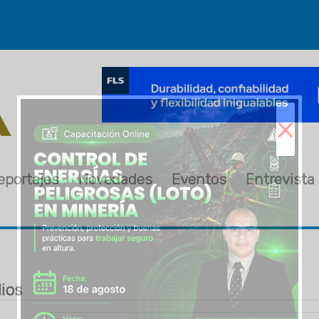
×
eportajes
Novedades
Eventos
Entrevista
ios