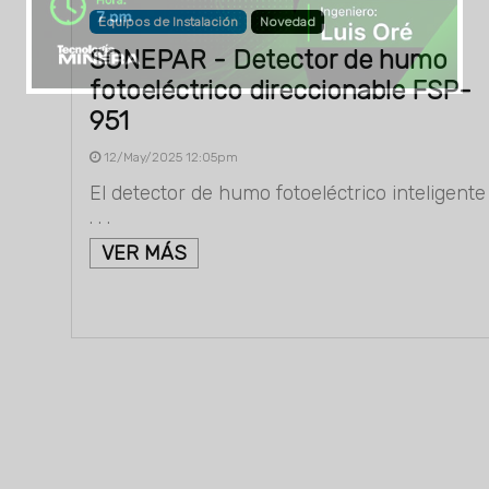
Equipos de Instalación
Novedad
SONEPAR - Detector de humo
fotoeléctrico direccionable FSP-
951
12/May/2025 12:05pm
El detector de humo fotoeléctrico inteligente
. . .
VER MÁS