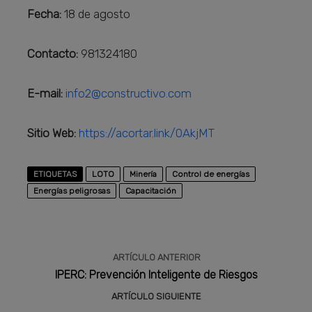
Fecha:
18 de agosto
Contacto:
981324180
E-mail:
info2@constructivo.com
Sitio Web:
https://acortar.link/0AkjMT
ETIQUETAS
LOTO
Minería
Control de energías
Energías peligrosas
Capacitación
ARTÍCULO ANTERIOR
IPERC: Prevención Inteligente de Riesgos
ARTÍCULO SIGUIENTE