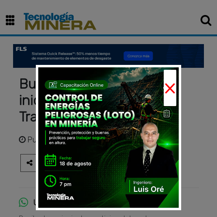
×
Buenaventura proyecta
inicio de operaciones de
Trapiche hacia el 2030
Publicado
hace 5 meses
Únete al canal de WhatsApp