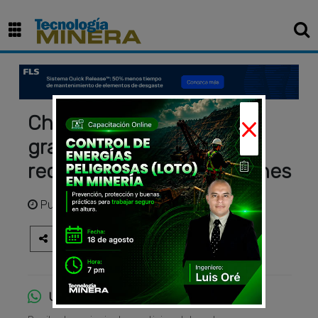
×
Chile: nuevo impuesto a la
gran minería del cobre
recaudará US$ 1350 millones
Publicado
hace 3 años
Únete al canal de WhatsApp