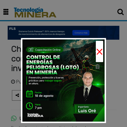
×
China, Canadá y México
concentran el 57 % de la
inversión minera en Perú
Publicado
hace 1 año
Únete al canal de WhatsApp