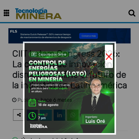
×
CIIT Latam Congress 2026:
La cumbre de innovación
disruptiva define el futuro de
la industria en Latinoamérica
Publicado
hace 6 meses