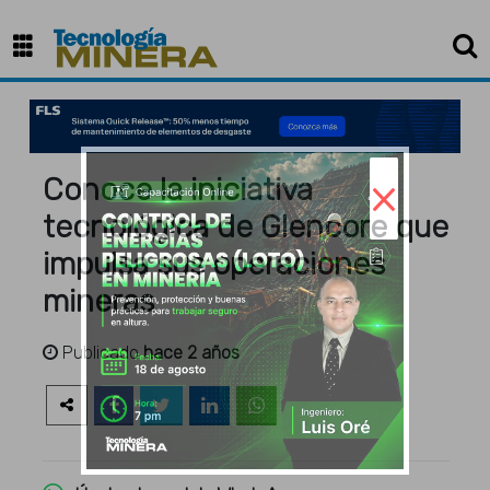
×
Conoce la iniciativa
tecnológica de Glencore que
impulsa sus operaciones
mineras
Publicado
hace 2 años