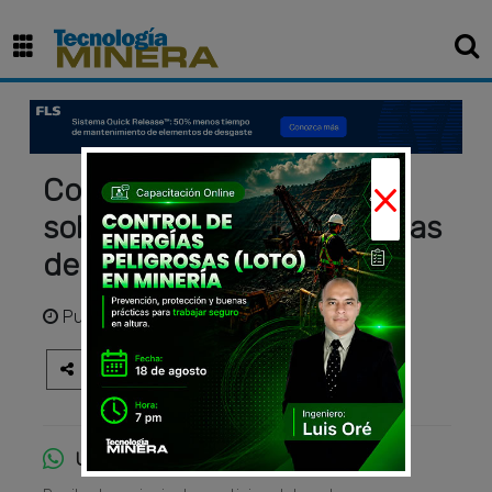
×
Conoce las excavadoras
sobre orugas más modernas
del mercado minero
Publicado
hace 11 meses
Únete al canal de WhatsApp