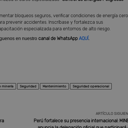
ementar bloqueos seguros, verificar condiciones de energía cero
ara prevenir accidentes. Inscríbase y fortalezca sus
acitación especializada para entornos de alto riesgo.
canal de WhatsApp
AQUÍ
síguenos en nuestro
.
 minería
Seguridad
Mantenimiento
Seguridad operacional
ARTÍCULO SIGUIE
ra
Perú fortalece su presencia internacional: MI
anuncia la delegación oficial que participará