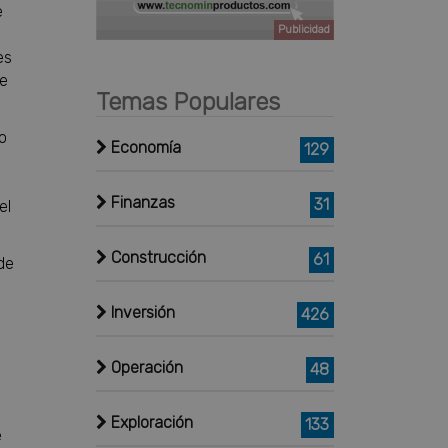
e
Publicidad
es
te
Temas Populares
o
Economía
129
Finanzas
31
el
Construcción
61
de
Inversión
426
Operación
48
Exploración
133
e