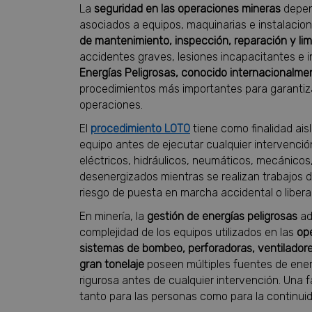
La
seguridad en las operaciones mineras
depend
asociados a equipos, maquinarias e instalacio
de mantenimiento, inspección, reparación y li
accidentes graves, lesiones incapacitantes e i
Energías Peligrosas, conocido internacionalm
procedimientos más importantes para garantizar
operaciones.
El
procedimiento LOTO
tiene como finalidad ais
equipo antes de ejecutar cualquier intervenci
eléctricos, hidráulicos, neumáticos, mecánic
desenergizados mientras se realizan trabajos d
riesgo de puesta en marcha accidental o libera
En minería, la
gestión de energías peligrosas
ad
complejidad de los equipos utilizados en las
op
sistemas de bombeo, perforadoras, ventiladores
gran tonelaje
poseen múltiples fuentes de ener
rigurosa antes de cualquier intervención. Una
tanto para las personas como para la continui