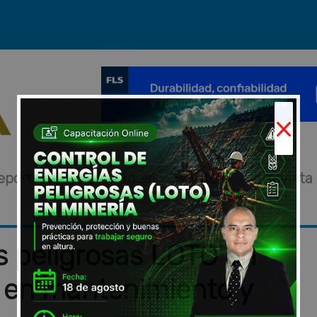
×
eportajes
Novedades
Eventos
Entrevista
s peligrosas LOTO en
d en mantenimiento y