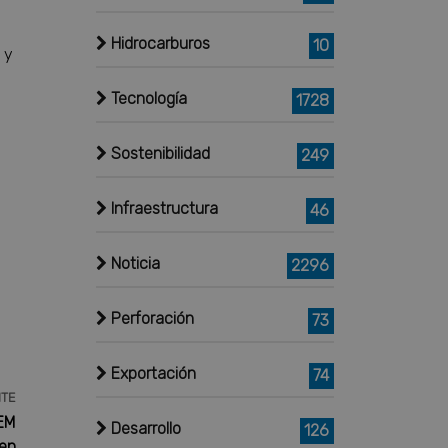
Hidrocarburos
10
 y
Tecnología
1728
Sostenibilidad
249
Infraestructura
46
Noticia
2296
Perforación
73
Exportación
74
NTE
NEM
Desarrollo
126
 en