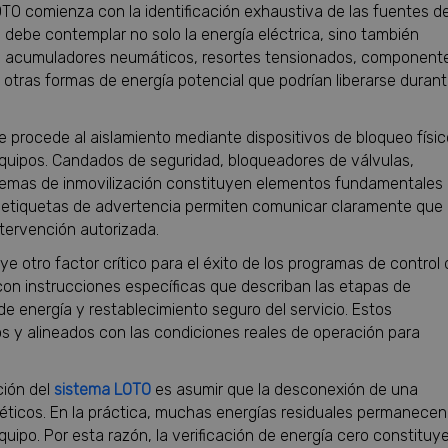
O comienza con la identificación exhaustiva de las fuentes d
 debe contemplar no solo la energía eléctrica, sino también
s, acumuladores neumáticos, resortes tensionados, component
 y otras formas de energía potencial que podrían liberarse duran
se procede al aislamiento mediante dispositivos de bloqueo físic
 equipos. Candados de seguridad, bloqueadores de válvulas,
sistemas de inmovilización constituyen elementos fundamentales
 etiquetas de advertencia permiten comunicar claramente que 
ntervención autorizada.
e otro factor crítico para el éxito de los programas de control 
con instrucciones específicas que describan las etapas de
de energía y restablecimiento seguro del servicio. Estos
 y alineados con las condiciones reales de operación para
ción del
sistema LOTO
es asumir que la desconexión de una
rgéticos. En la práctica, muchas energías residuales permanecen
po. Por esta razón, la verificación de energía cero constituy