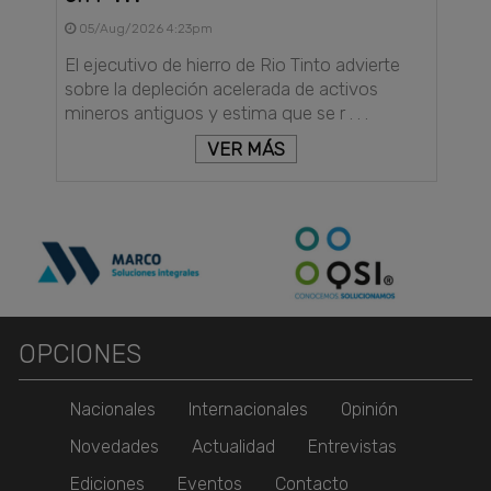
05/Aug/2026 4:23pm
El ejecutivo de hierro de Rio Tinto advierte
sobre la depleción acelerada de activos
mineros antiguos y estima que se r . . .
VER MÁS
OPCIONES
Nacionales
Internacionales
Opinión
Novedades
Actualidad
Entrevistas
Ediciones
Eventos
Contacto