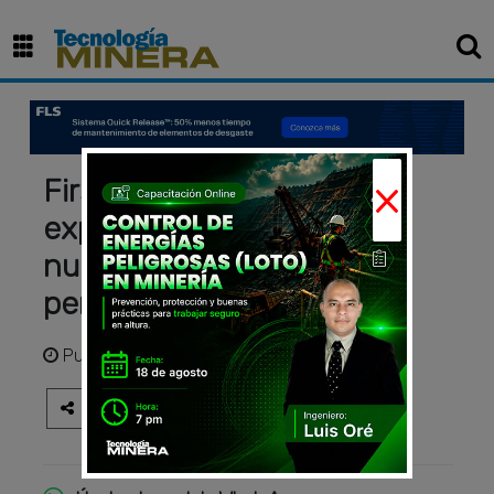
×
First Andes retoma
exploración en Perú con
nueva campaña de
perforación diamantina
Publicado
hace 1 año