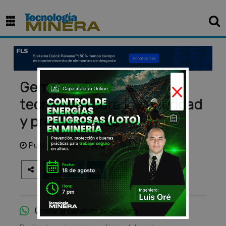
×
Gemelos digitales:
tecnología para la seguridad
y productividad
Publicado
hace 1 año
Únete al canal de WhatsApp