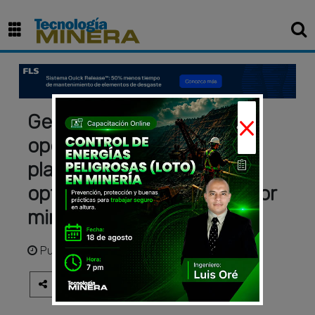
×
Gestión de desbalances
operativos entre mina y
planta: estrategias para
optimizar la cadena de valor
minera
Publicado
hace 2 meses