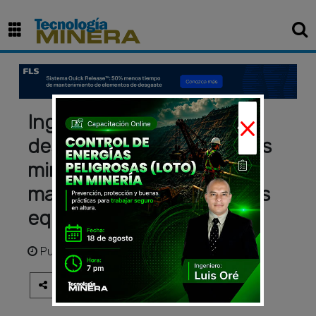
×
Ingeniería aplicada al
desgaste de componentes
mineros: estrategias para
maximizar la vida útil de los
equipos
Publicado
hace 2 meses