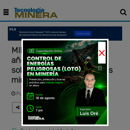
×
MINEM proyecta cerrar el
año 2024 con 6,000
solicitudes de concesiones
mineras
Publicado
hace 2 años