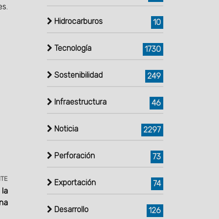
es.
Hidrocarburos
10
Tecnología
1730
Sostenibilidad
249
Infraestructura
46
Noticia
2297
Perforación
73
NTE
Exportación
74
 la
rna
Desarrollo
126