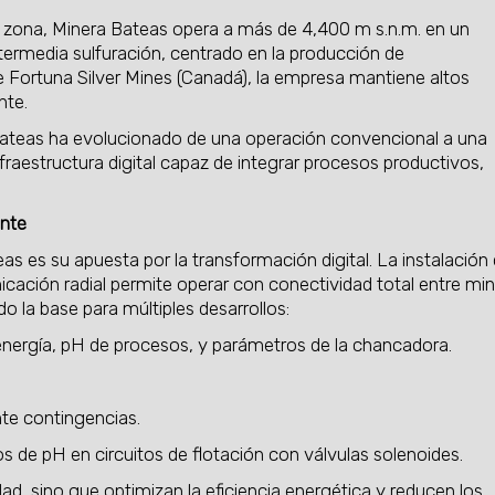
 zona, Minera Bateas opera a más de 4,400 m s.n.m. en un
ntermedia sulfuración, centrado en la producción de
Fortuna Silver Mines (Canadá), la empresa mantiene altos
nte.
 Bateas ha evolucionado de una operación convencional a una
aestructura digital capaz de integrar procesos productivos,
ente
as es su apuesta por la transformación digital. La instalación
icación radial permite operar con conectividad total entre mi
o la base para múltiples desarrollos:
energía, pH de procesos, y parámetros de la chancadora.
te contingencias.
de pH en circuitos de flotación con válvulas solenoides.
ad, sino que optimizan la eficiencia energética y reducen los