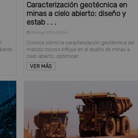
Caracterización geotécnica en
minas a cielo abierto: diseño y
estab . . .
05/Aug/2026 4:31pm
t
Conoce cómo la caracterización geotécnica del
diante
macizo rocoso influye en el diseño de minas a
cielo abierto, optimizan . . .
VER MÁS