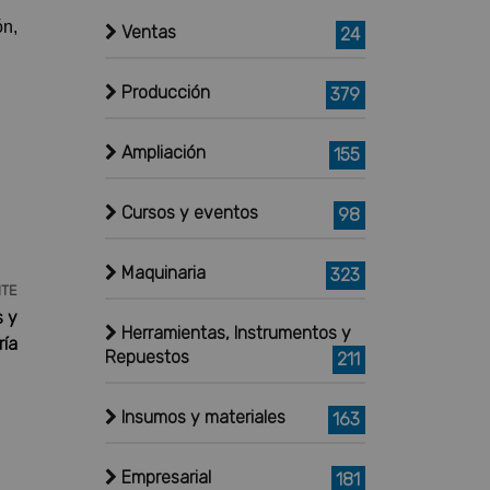
ón,
Ventas
24
Producción
379
Ampliación
155
Cursos y eventos
98
Maquinaria
323
NTE
s y
Herramientas, Instrumentos y
ría
Repuestos
211
Insumos y materiales
163
Empresarial
181