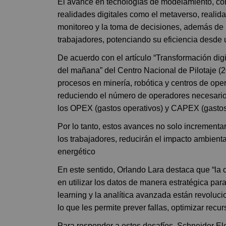
El avance en tecnologías de modelamiento, con
realidades digitales como el metaverso, realid
monitoreo y la toma de decisiones, además de 
trabajadores, potenciando su eficiencia desde
De acuerdo con el artículo “Transformación digi
del mañana” del Centro Nacional de Pilotaje (
procesos en minería, robótica y centros de op
reduciendo el número de operadores necesario
los OPEX (gastos operativos) y CAPEX (gastos 
Por lo tanto, estos avances no solo incrementa
los trabajadores, reducirán el impacto ambient
energético
En este sentido, Orlando Lara destaca que “la d
en utilizar los datos de manera estratégica pa
learning y la analítica avanzada están revoluc
lo que les permite prever fallas, optimizar rec
Para responder a estos desafíos, Schneider El