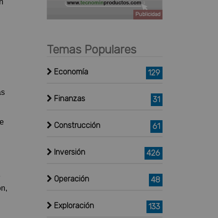
n
Publicidad
Temas Populares
Economía
129
ás
Finanzas
31
de
Construcción
61
Inversión
426
e
Operación
48
ón,
Exploración
133