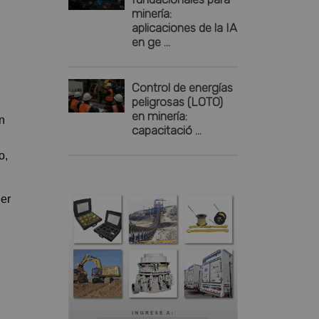
minería:
aplicaciones de la IA
en ge ...
Control de energías
peligrosas (LOTO)
en minería:
n
capacitació ...
o,
ner