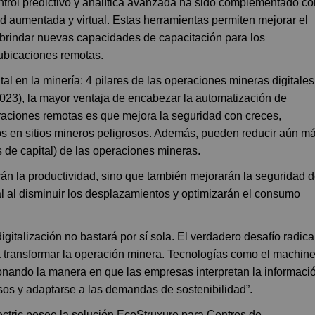
trol predictivo y analítica avanzada ha sido complementado co
ad aumentada y virtual. Estas herramientas permiten mejorar el
brindar nuevas capacidades de capacitación para los
 ubicaciones remotas.
tal en la minería: 4 pilares de las operaciones mineras digitales
2023), la mayor ventaja de encabezar la automatización de
eraciones remotas es que mejora la seguridad con creces,
s en sitios mineros peligrosos. Además, pueden reducir aún m
de capital) de las operaciones mineras.
rán la productividad, sino que también mejorarán la seguridad 
al al disminuir los desplazamientos y optimizarán el consumo
igitalización no bastará por sí sola. El verdadero desafío radica
ra transformar la operación minera. Tecnologías como el machin
ionando la manera en que las empresas interpretan la informaci
ursos y adaptarse a las demandas de sostenibilidad”.
ectric posee la solución EcoStruxure para Centros de