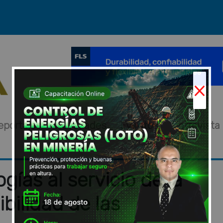
×
eportajes
Novedades
Eventos
Entrevista
gías al servicio de la
bilidad de las