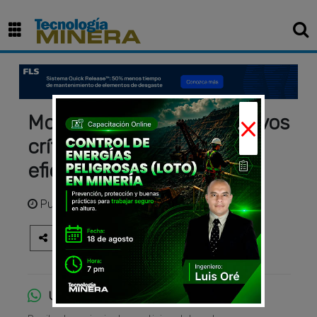
×
Monitoreo remoto de activos
críticos en minería mejora
eficiencia y seguridad
Publicado
hace 2 meses
Únete al canal de WhatsApp