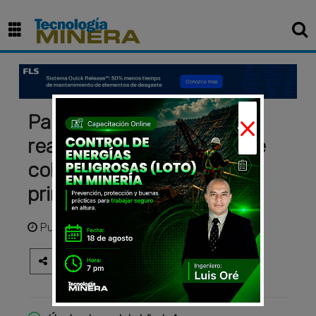
×
Panamá: Evalúan
reanudación de la mina de
cobre First Quantum a
principios de 2026
Publicado
hace 10 meses