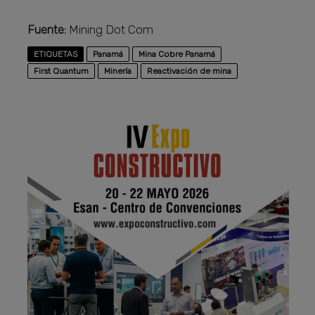
Fuente:
Mining Dot Com
ETIQUETAS
Panamá
Mina Cobre Panamá
First Quantum
Minería
Reactivación de mina