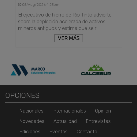
05/Aug/2026 4:23pm
El ejecutivo de hierro de Rio Tinto advierte
sobre la depleción acelerada de activos
mineros antiguos y estima que se r . . .
VER MÁS
OPCIONES
Nacionales
Internacionales
Opinión
Novedades
Actualidad
Entrevistas
Ediciones
Eventos
Contacto