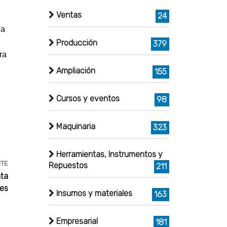
Ventas
24
ga
Producción
379
ra
Ampliación
155
Cursos y eventos
98
Maquinaria
323
Herramientas, Instrumentos y
NTE
Repuestos
211
nta
nes
Insumos y materiales
163
Empresarial
181