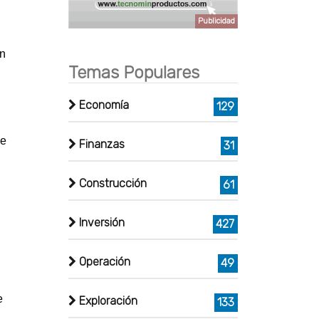
Publicidad
on
Temas Populares
Economía
129
ue
Finanzas
31
Construcción
61
Inversión
427
Operación
49
e
Exploración
133