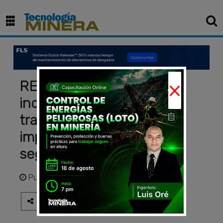
×
REBUILD 2026: la
industrialización, la
trazabilidad digital y el
impulso BIM marcaron el
segundo día del evento
Publicado
hace 4 meses