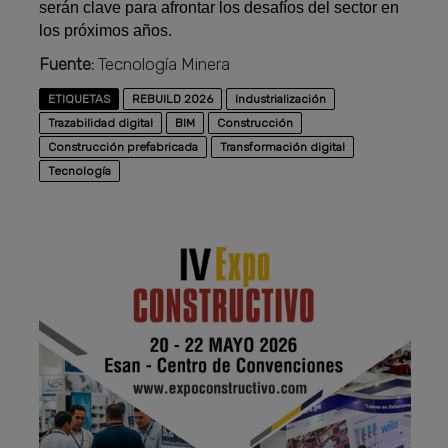
serán clave para afrontar los desafíos del sector en
los próximos años.
Fuente:
Tecnología Minera
ETIQUETAS
REBUILD 2026
Industrialización
Trazabilidad digital
BIM
Construcción
Construcción prefabricada
Transformación digital
Tecnología