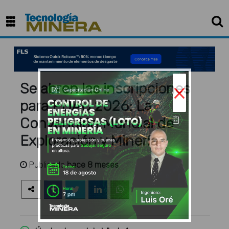
×
Se abren las inscripciones
para PDAC 2026: La
Convención Mundial de
Exploración y Minería
Publicado
hace 8 meses