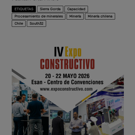
ETIQUETAS
Sierra Gorda
Capacidad
Procesamiento de minerales
Minería
Minería chilena
Chile
South32