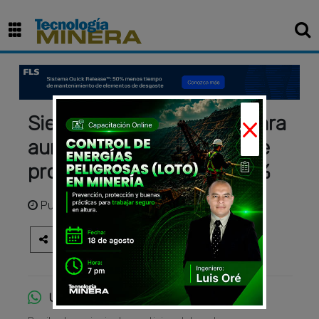
×
Sierra Gorda se prepara para
aumentar su capacidad de
procesamiento en un 25 %
Publicado
hace 1 mes
Únete al canal de WhatsApp