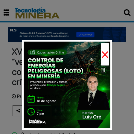
×
XVI SIMPOSIO: Perú tiene
“ventana histórica” para
convertir sus minerales
críticos en desarrollo
Publicado
hace 2 meses