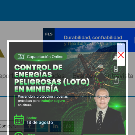
×
eportajes
Novedades
Eventos
Entrevista
ompartir