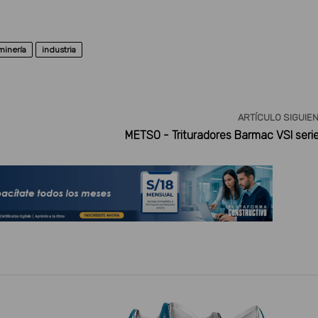
minería
industria
ARTÍCULO SIGUIE
METSO - Trituradores Barmac VSI seri