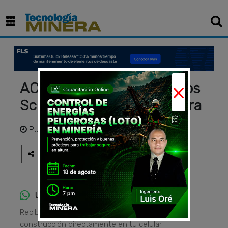
×
ACEROS AREQUIPA - Tubos
Schedule (SCH) Sin Costura
Publicado
hace 2 años
Únete al canal de WhatsApp
Recibe las principales noticias del sector
construcción directamente en tu celular.