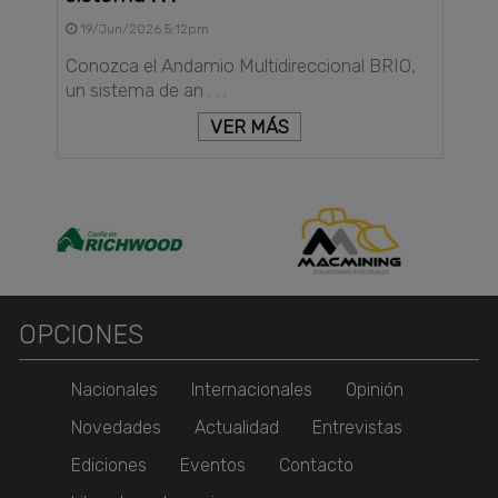
19/Jun/2026 5:12pm
Conozca el Andamio Multidireccional BRIO,
un sistema de an . . .
VER MÁS
OPCIONES
Nacionales
Internacionales
Opinión
Novedades
Actualidad
Entrevistas
Ediciones
Eventos
Contacto