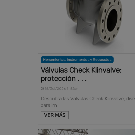
Herramientas, Instrumentos y Repuestos
Válvulas Check Klinvalve:
protección . . .
16/Jul/2026 11:52am
Descubra las Válvulas Check Klinvalve, dis
para im . . .
VER MÁS