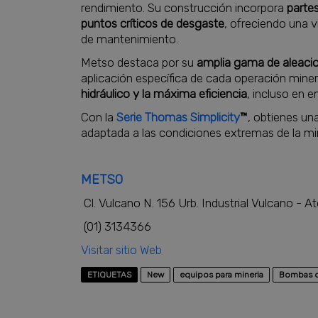
rendimiento. Su construcción incorpora
parte
puntos críticos de desgaste
, ofreciendo una v
de mantenimiento.
Metso destaca por su
amplia gama de aleaci
aplicación específica de cada operación miner
hidráulico y la máxima eficiencia
, incluso en 
Con la
Serie Thomas Simplicity
™
, obtienes u
adaptada a las condiciones extremas de la mi
METSO
Cl. Vulcano N. 156 Urb. Industrial Vulcano - At
(01) 3134366
Visitar sitio Web
ETIQUETAS
New
equipos para mineria
Bombas d