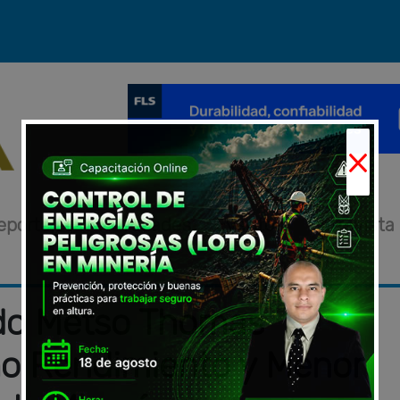
×
eportajes
Novedades
Eventos
Entrevista
do Metso Thomas
mo Rendimiento y Menor