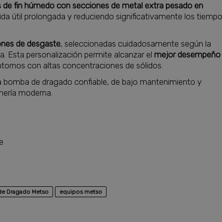
s de fin húmedo con secciones de metal extra pesado en
ida útil prolongada y reduciendo significativamente los tiemp
ones de desgaste
, seleccionadas cuidadosamente según la
a. Esta personalización permite alcanzar el
mejor desempeño
entornos con altas concentraciones de sólidos.
na bomba de dragado confiable, de bajo mantenimiento y
nería moderna.
e
e Dragado Metso
equipos metso