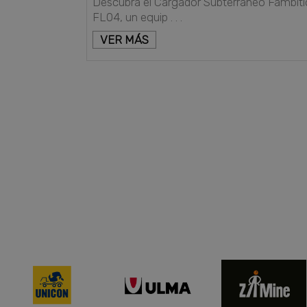
Descubra el Cargador Subterráneo Fambiti
FL04, un equip . . .
VER MÁS