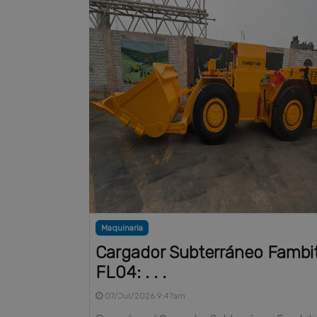
Maquinaria
Cargador Subterráneo Fambi
FL04: . . .
07/Jul/2026 9:47am