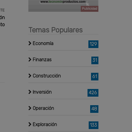
Publicidad
NTE
ión
nto
Temas Populares
Economía
129
Finanzas
31
Construcción
61
Inversión
426
Operación
48
Exploración
133