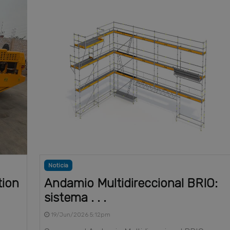
Noticia
tion
Andamio Multidireccional BRIO:
sistema . . .
19/Jun/2026 5:12pm