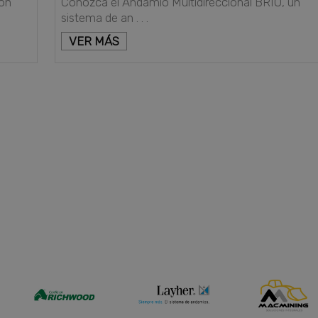
on
Conozca el Andamio Multidireccional BRIO, un
sistema de an . . .
VER MÁS