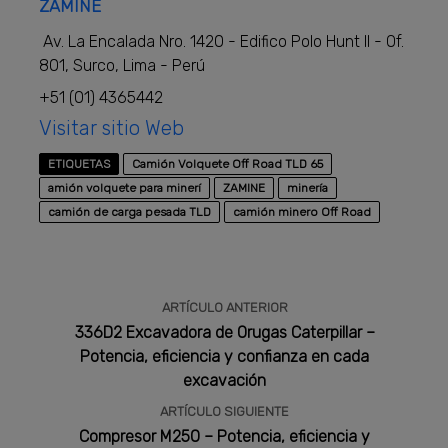
ZAMINE
Av. La Encalada Nro. 1420 - Edifico Polo Hunt II - Of.
801, Surco, Lima - Perú
+51 (01) 4365442
Visitar sitio Web
ETIQUETAS
Camión Volquete Off Road TLD 65
amión volquete para minerí
ZAMINE
minería
camión de carga pesada TLD
camión minero Off Road
ARTÍCULO ANTERIOR
336D2 Excavadora de Orugas Caterpillar –
Potencia, eficiencia y confianza en cada
excavación
ARTÍCULO SIGUIENTE
Compresor M250 – Potencia, eficiencia y