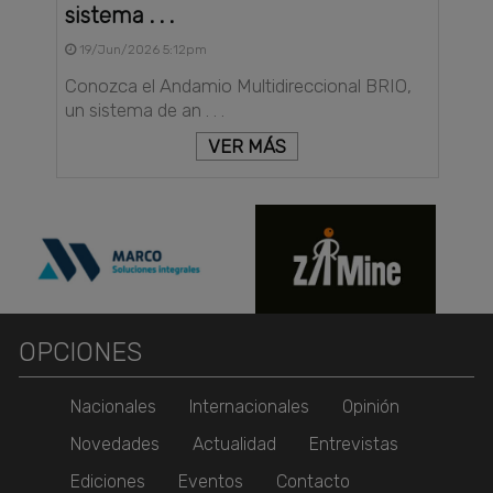
sistema . . .
19/Jun/2026 5:12pm
Conozca el Andamio Multidireccional BRIO,
un sistema de an . . .
VER MÁS
OPCIONES
Nacionales
Internacionales
Opinión
Novedades
Actualidad
Entrevistas
Ediciones
Eventos
Contacto