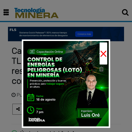
×
Camión Volquete Off Road
TLD 65 – Potencia y
resistencia para minería y
construcción pesada
Publicado
hace 11 meses