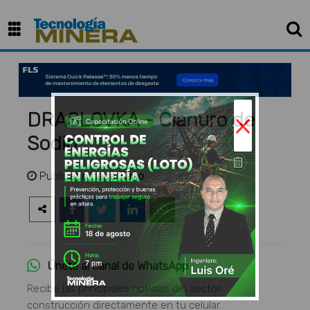
×
DRASLOVKA - Cianuro de
Sodio
Publicado
hace 1 año
Únete al canal de WhatsApp
Recibe las principales noticias del sector
construcción directamente en tu celular.